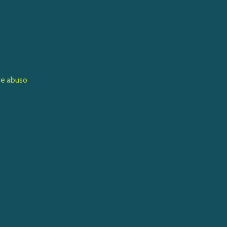
de abuso