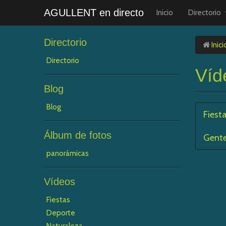
AGULLENT en directo
Inicio
Directorio
Directorio
Inici
Directorio
Víd
Blog
Blog
Fiest
Álbum de fotos
Gent
panorámicas
Vídeos
Fiestas
Deporte