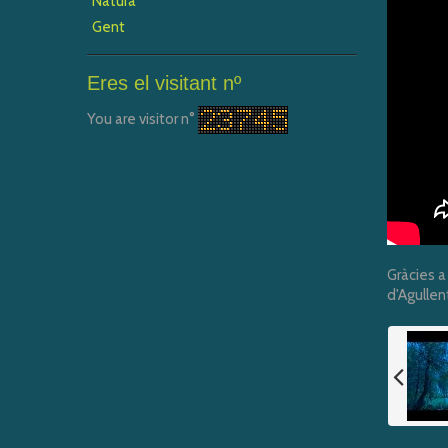
Natura
Gent
Eres el visitant nº
You are visitor n°
Gràcies a
d'Agullent