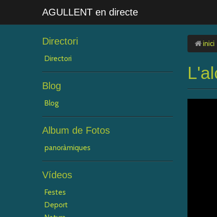
AGULLENT en directe
Directori
inici
Directori
L'a
Blog
Blog
Album de Fotos
panoràmiques
Vídeos
Festes
Deport