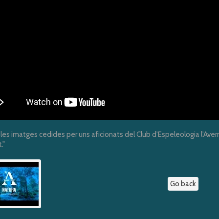
 les imatges cedides per uns aficionats del Club d'Espeleologia l'Aver
."
Go back