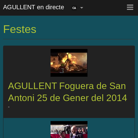
AGULLENT en directe
Inici
Festes
Directori
Blog
àlbum de fotos
Vídeos
AGULLENT Foguera de San
Contacte
Antoni 25 de Gener del 2014
"